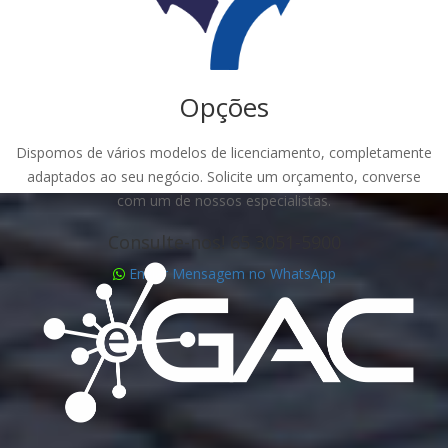
Opções
Dispomos de vários modelos de licenciamento, completamente
adaptados ao seu negócio. Solicite um orçamento, converse
com um de nossos especialistas.
Consulte-nos! 65 3051-5900
Enviar Mensagem no WhatsApp